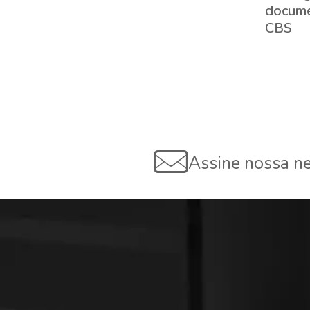
(CBE):
docume
CBS
Assine nossa ne