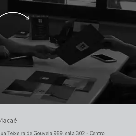
Macaé
ua Teixeira de Gouveia 989, sala 302 - Centro