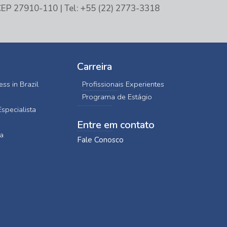
EP 27910-110 | Tel: +55 (22) 2773-3318
Carreira
ss in Brazil
Profissionais Experientes
C
Programa de Estágio
specialista
Entre em contato
a
Fale Conosco