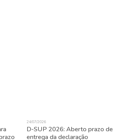
24/07/2026
23/07/2026
ara
D-SUP 2026: Aberto prazo de
Expatr
prazo
entrega da declaração
evitar 