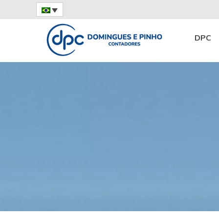
Home
Notícias
Destaque
Prazo da D
DPC