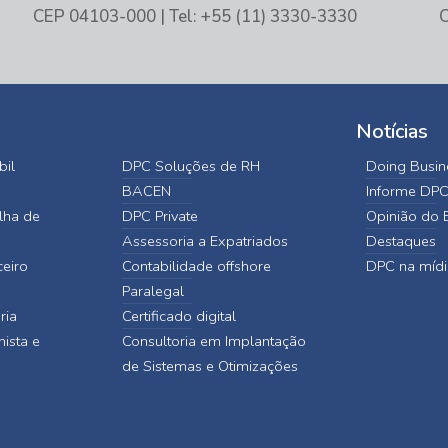
CEP 04103-000 | Tel: +55 (11) 3330-3330
C
Notícias
bil
DPC Soluções de RH
Doing Busine
BACEN
Informe DP
lha de
DPC Private
Opinião do E
Assessoria a Expatriados
Destaques
ceiro
Contabilidade offshore
DPC na mídi
Paralegal
ria
Certificado digital
hista e
Consultoria em Implantação
de Sistemas e Otimizações