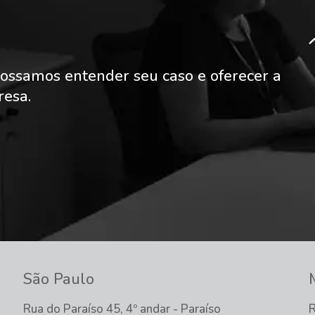
ossamos entender seu caso e oferecer a
resa.
São Paulo
Rua do Paraíso 45, 4º andar - Paraíso
R