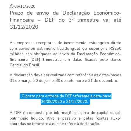
06/11/2020
Prazo de envio da Declaração Econômico-
Financeira – DEF do 3º trimestre vai até
31/12/2020
As empresas receptoras de investimento estrangeiro direto
com ativos ou patrimônio líquido
igual ou superior
a R$250
milhões são obrigadas ao envio da
Declaração Econômico-
financeira (DEF) trimestral
, em datas fixadas pelo Banco
Central do Brasil.
A declaração deve ser realizada com referência às datas-bases
31 de março, 30 de junho, 30 de setembro e 31 de dezembro.
O prazo para entrega da DEF referente à data-base
30/09/2020 é 31/12/2020.
A DEF é composta por informações acerca do capital social;
patrimônio líquido, ativo e passivo e pelas “contas fluxo”
apuradas no trimestre a que se refere à declaração.