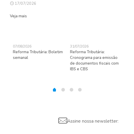
17/07/2026
Veja mais
07/08/2026
31/07/2026
27/
Reforma Tributária: Boletim
Reforma Tributária:
Rec
semanal
Cronograma para emissão
ent
de documentos fiscais com
pra
gas
IBS e CBS
Assine nossa newsletter: