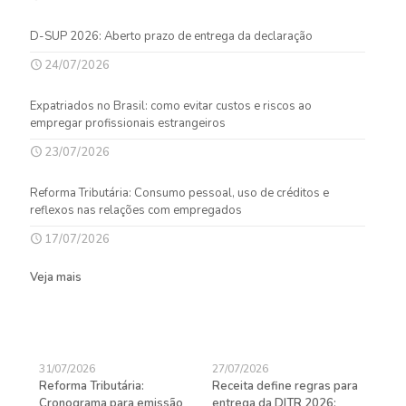
D-SUP 2026: Aberto prazo de entrega da declaração
24/07/2026
Expatriados no Brasil: como evitar custos e riscos ao
empregar profissionais estrangeiros
23/07/2026
Reforma Tributária: Consumo pessoal, uso de créditos e
reflexos nas relações com empregados
17/07/2026
Veja mais
31/07/2026
27/07/2026
24/
Reforma Tributária:
Receita define regras para
D-S
de
Cronograma para emissão
entrega da DITR 2026;
de 