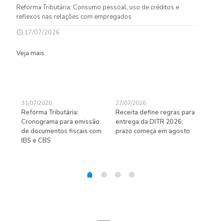
Reforma Tributária: Consumo pessoal, uso de créditos e
reflexos nas relações com empregados
17/07/2026
Veja mais
31/07/2026
27/07/2026
24/
Reforma Tributária:
Receita define regras para
D-S
de
Cronograma para emissão
entrega da DITR 2026;
de 
de documentos fiscais com
prazo começa em agosto
IBS e CBS