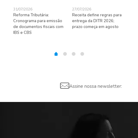
31/07/2026
27/07/2026
24/
Reforma Tributária:
Receita define regras para
D-S
de
Cronograma para emissão
entrega da DITR 2026;
de 
de documentos fiscais com
prazo começa em agosto
IBS e CBS
Assine nossa newsletter: