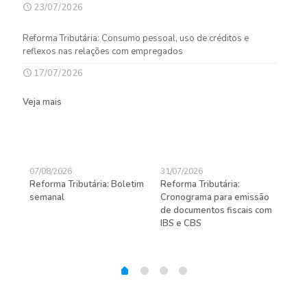
23/07/2026
Reforma Tributária: Consumo pessoal, uso de créditos e
reflexos nas relações com empregados
17/07/2026
Veja mais
07/08/2026
31/07/2026
27/
Reforma Tributária: Boletim
Reforma Tributária:
Rec
semanal
Cronograma para emissão
ent
de documentos fiscais com
pra
gas
IBS e CBS