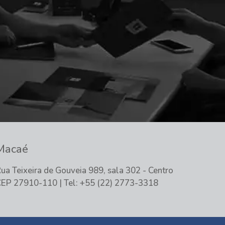
Macaé
ua Teixeira de Gouveia 989, sala 302 - Centro
EP 27910-110 | Tel: +55 (22) 2773-3318