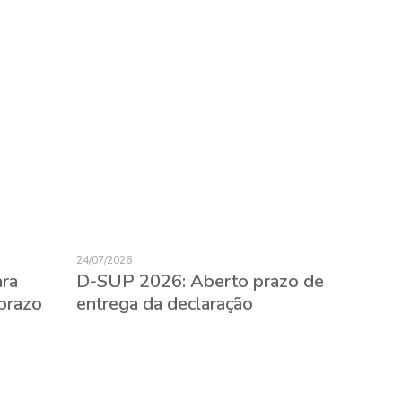
24/07/2026
23/07/2026
ara
D-SUP 2026: Aberto prazo de
Expatr
prazo
entrega da declaração
evitar 
empreg
estran