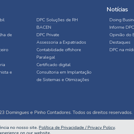
Notícias
bil
DPC Soluções de RH
Doing Busine
BACEN
Informe DP
lha de
DPC Private
Opinião do E
Assessoria a Expatriados
Destaques
ceiro
Contabilidade offshore
DPC na mídi
Paralegal
ria
Certificado digital
hista e
Consultoria em Implantação
de Sistemas e Otimizações
3 Domingues e Pinho Contadores. Todos os direitos reservados.
ncia no nosso site.
Política de Privacidade / Privacy Policy
.
xperience on our website.