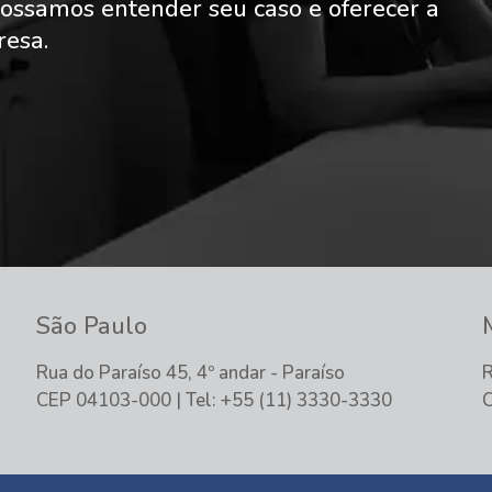
ossamos entender seu caso e oferecer a
resa.
São Paulo
Rua do Paraíso 45, 4º andar - Paraíso
R
CEP 04103-000 | Tel: +55 (11) 3330-3330
C