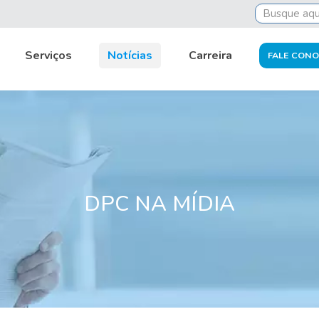
Tributária
BEPS requires companies to adapt to the int
Serviços
Notícias
Carreira
FALE CON
DPC NA MÍDIA