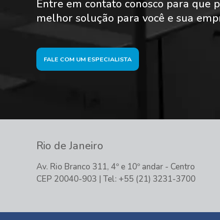
Entre em contato conosco para que p
melhor solução para você e sua emp
FALE COM UM ESPECIALISTA
Rio de Janeiro
Av. Rio Branco 311, 4º e 10º andar - Centro
CEP 20040-903 | Tel: +55 (21) 3231-3700