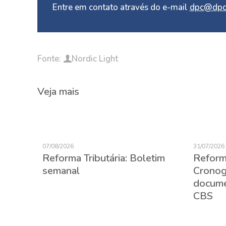
Entre em contato através do e-mail
dpc@dpc
Fonte:
Nordic Light
Veja mais
07/08/2026
31/07/2026
Reforma Tributária: Boletim
Reforma
semanal
Cronog
(CBE):
docume
CBS