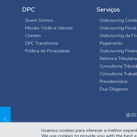
DPC
Serviços
Quem Somos
Outsourcing Contá
Missão, Visão e Valores
Outsourcing Fiscal
Clientes
Outsourcing da Fo
DPC Transforma
Pagamento
Política de Privacidade
Outsourcing Finan
Reforma Tributária
Consultoria Tributá
Consultoria Trabal
Previdenciária
Due Diligence
@202
Usamos cookies para oferecer a melhor experiê
We use cookies to provide you with the best e