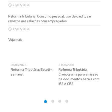
23/07/2026
Reforma Tributária: Consumo pessoal, uso de créditos e
reflexos nas relações com empregados
17/07/2026
Veja mais
07/08/2026
31/07/2026
27/
Reforma Tributária: Boletim
Reforma Tributária:
Rec
semanal
Cronograma para emissão
ent
de documentos fiscais com
pra
gas
IBS e CBS