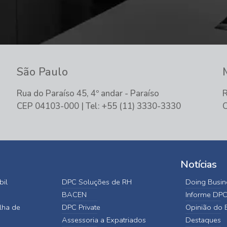
São Paulo
Rua do Paraíso 45, 4º andar - Paraíso
R
CEP 04103-000 | Tel: +55 (11) 3330-3330
C
Notícias
bil
DPC Soluções de RH
Doing Busine
BACEN
Informe DP
lha de
DPC Private
Opinião do E
Assessoria a Expatriados
Destaques