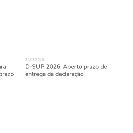
24/07/2026
23/07/2026
ara
D-SUP 2026: Aberto prazo de
Expatr
prazo
entrega da declaração
evitar 
empreg
estran