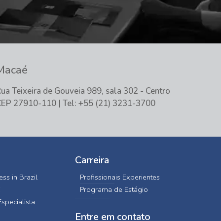
Macaé
ua Teixeira de Gouveia 989, sala 302 - Centro
EP 27910-110 | Tel: +55 (21) 3231-3700
Carreira
ss in Brazil
Profissionais Experientes
C
Programa de Estágio
specialista
Entre em contato