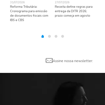
31/07/2026
27/07/2026
24/
Reforma Tributária:
Receita define regras para
D-S
de
Cronograma para emissão
entrega da DITR 2026;
de 
de documentos fiscais com
prazo começa em agosto
IBS e CBS
Assine nossa newsletter: