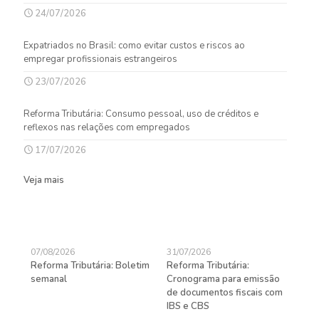
24/07/2026
Expatriados no Brasil: como evitar custos e riscos ao
empregar profissionais estrangeiros
23/07/2026
Reforma Tributária: Consumo pessoal, uso de créditos e
reflexos nas relações com empregados
17/07/2026
Veja mais
07/08/2026
31/07/2026
27/
Reforma Tributária: Boletim
Reforma Tributária:
Rec
semanal
Cronograma para emissão
ent
de documentos fiscais com
pra
gas
IBS e CBS