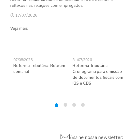
reflexos nas relações com empregados
17/07/2026
Veja mais
07/08/2026
31/07/2026
27/
Reforma Tributária: Boletim
Reforma Tributária:
Rec
semanal
Cronograma para emissão
ent
de documentos fiscais com
pra
gas
IBS e CBS
Assine nossa newsletter: