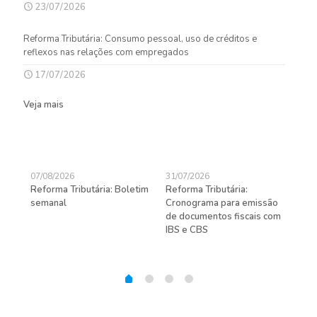
23/07/2026
Reforma Tributária: Consumo pessoal, uso de créditos e
reflexos nas relações com empregados
17/07/2026
Veja mais
07/08/2026
31/07/2026
27/
Reforma Tributária: Boletim
Reforma Tributária:
Rec
semanal
Cronograma para emissão
ent
de documentos fiscais com
pra
gas
IBS e CBS