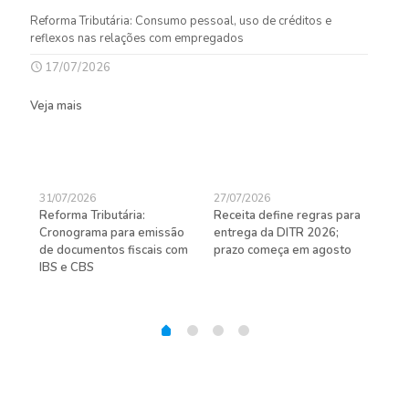
Reforma Tributária: Consumo pessoal, uso de créditos e
reflexos nas relações com empregados
17/07/2026
Veja mais
31/07/2026
27/07/2026
24/
Reforma Tributária:
Receita define regras para
D-S
de
Cronograma para emissão
entrega da DITR 2026;
de 
de documentos fiscais com
prazo começa em agosto
IBS e CBS