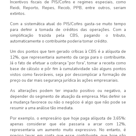
Incentivos fiscais de PIS/Cofins e regimes especiais, como
Reidi, Reporto, Repes, Recob, PPB, entre outros, seriam
extintos.
Com a sistemática atual do PIS/Cofins gasta-se muito tempo
para definir a tomada de créditos das operações. Com a
simplificação trazida pela CBS, pagando o tributo,
automaticamente o contribuinte poderia tomar crédito.
Um dos pontos que tem gerado críticas à CBS é a alíquota de
12%, que representaria aumento da carga para o contribuinte.
Já o fato de efetuar a cobrança “por fora”, tomar a receita como
base de cálculo e pôr fim à cumulatividade são alguns pontos
vistos como favoráveis, seja por descomplicar a formação de
preço ou dar mais segurança jurídica às ações empresariais.
As alterações podem ter impacto positivo ou negativo, a
depender do segmento de atuação da empresa. Mas definir se
a mudança favorece ou não o negócio é algo que não pode se
resumir a uma análise tão imediata.
Por exemplo, o empresário que hoje paga alíquota de 3,65%:
apenas considerar que ele passaria a arcar com 12%,
representaria um aumento muito expressivo. No entanto, é
preciso levar em conta que esse contribuinte, que hoje não