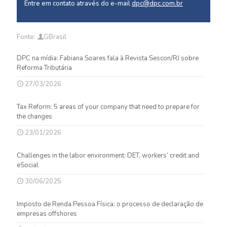
Entre em contato através do e-mail
dpc@dpc.com.br
Fonte:
GBrasil
DPC na mídia: Fabiana Soares fala à Revista Sescon/RJ sobre
Reforma Tributária
27/03/2026
Tax Reform: 5 areas of your company that need to prepare for
the changes
23/01/2026
Challenges in the labor environment: DET, workers’ credit and
eSocial
30/06/2025
Imposto de Renda Pessoa Física: o processo de declaração de
empresas offshores