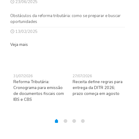
23/06/2025
Obstáculos da reforma tributária: como se preparar e buscar
oportunidades
13/02/2025
Veja mais
31/07/2026
27/07/2026
24/
Reforma Tributária:
Receita define regras para
D-S
de
Cronograma para emissão
entrega da DITR 2026;
de 
de documentos fiscais com
prazo começa em agosto
IBS e CBS