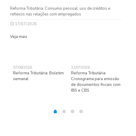
Reforma Tributária: Consumo pessoal, uso de créditos e
reflexos nas relações com empregados
17/07/2026
Veja mais
07/08/2026
31/07/2026
27/
Reforma Tributária: Boletim
Reforma Tributária:
Rec
semanal
Cronograma para emissão
ent
de documentos fiscais com
pra
gas
IBS e CBS