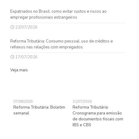
Expatriados no Brasil: como evitar custos e riscos ao
empregar profissionais estrangeiros
23/07/2026
Reforma Tributária: Consumo pessoal, uso de créditos e
reflexos nas relações com empregados
17/07/2026
Veja mais
07/08/2026
31/07/2026
27/
Reforma Tributária: Boletim
Reforma Tributária:
Rec
semanal
Cronograma para emissão
ent
de documentos fiscais com
pra
gas
IBS e CBS